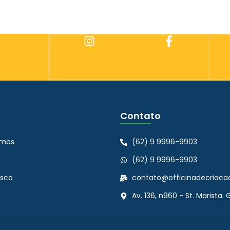
UEM SOMOS
BLOG
PRODUTOS
PORTFÓLIO
EQ
Contato
mos
(62) 9 9996-9903
(62) 9 9996-9903
osco
contato@officinadecriaca
Av. 136, n960 - St. Marista