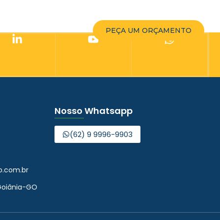
UIPE
PEÇA UM ORÇAMENTO
Nosso Whatsapp
(62) 9 9996-9903
o.com.br
. Goiânia-GO